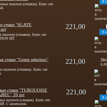
чных палочек (стиков). Хитс от
ый.
е стики "SLATE
221,00
 шт
 палочек (стиков). Хитс от
TION MT.
е стики "Green selection"
221,00
Уве
о д
х палочек (стиков). Хитс от
n.
ные стики "TURQUOISE
221,00
BEL" 20 шт
ых палочек (стиков). Хитс от
Й. С ментолом.