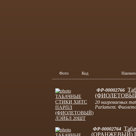
Фото
Код
Наимен
Та
ФР-00002766
(ФИОЛЕТОВЫЙ)
20 нагреваемых та
Parlament. Фиолет
Таба
ФР-00002764
(ОРАНЖЕВЫЙ) L