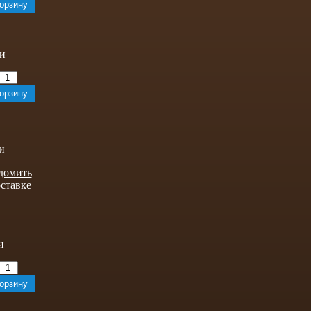
домить
оставке