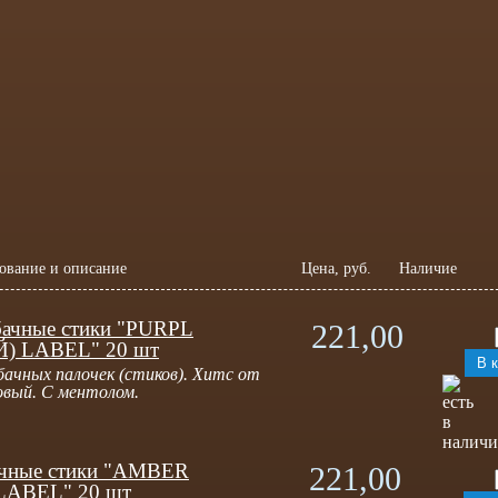
ование и описание
Цена, руб.
Наличие
бачные стики "PURPL
221,00
 LABEL" 20 шт
бачных палочек (стиков). Хитс от
овый. С ментолом.
чные стики "AMBER
221,00
ABEL" 20 шт