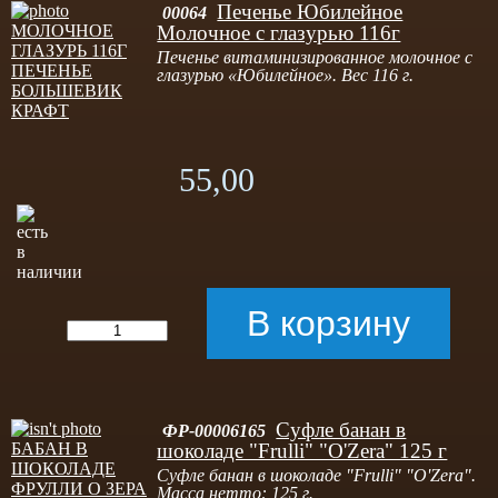
Печенье Юбилейное
00064
Молочное с глазурью 116г
Печенье витаминизированное молочное с
глазурью «Юбилейное». Вес 116 г.
55,00
Суфле банан в
ФР-00006165
шоколаде "Frulli" "O'Zera" 125 г
Суфле банан в шоколаде "Frulli" "O'Zera".
Масса нетто: 125 г.