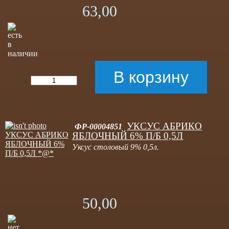
63,00
УКСУС АБРИКО
ФР-00004851
ЯБЛОЧНЫЙ 6% П/Б 0,5Л
Уксус столовый 9% 0,5л.
50,00