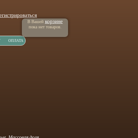
егистрироваться
корзине
В Вашей
пока нет товаров.
Т
ОПЛАТА
ые. Массовая доля