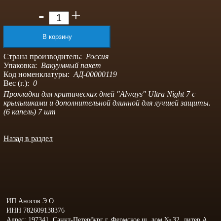
-
+
Страна производитель:
Россия
Упаковка:
Вакуумный пакет
Код номенклатуры:
АД-00000119
Вес (г.):
0
Прокладки для критических дней "Always" Ultra Night 7 с
крылышками и дополнительной длинной для лучшей защиты.
(6 капель) 7 шт
Назад в раздел
ИП Аносов Э.О.
ИНН 782609138376
Адрес: 197341, Санкт-Петербург г, Фермское ш, дом № 32, литер А,