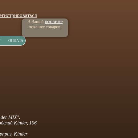
егистрироваться
корзине
В Вашей
пока нет товаров.
Т
ОПЛАТА
der MIX".
делий Kinder, 106
приз, Kinder