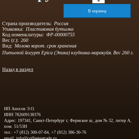
Страна производитель:
Россия
Упаковка:
Пластиковая бутылка
Код номенклатуры:
ФР-00000755
Вес (г.):
260
Вид:
Молоко корот. срок хранения
Питьевой йогурт Epica (Эпика) клубника-маракуйя. Вес 260 г.
Назад в раздел
ИП Аносов Э.О.
ИНН 782609138376
Адрес: 197341, Санкт-Петербург г, Фермское ш, дом № 32, литер А,
пом. 51/53Н
тел.: +7 (812) 300-07-84, +7 (812) 386-30-76
email: info@coffeeteatrade.ru