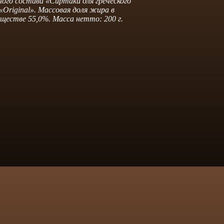
ого состава «Сиртаки для греческого
«Original». Массовая доля жира в
еществе 55,0%. Масса нетто: 200 г.