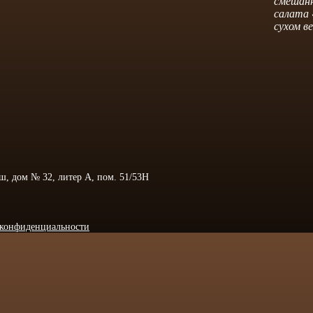
смешанн
салата 
сухом в
 ш, дом № 32, литер А, пом. 51/53Н
конфиденциальности