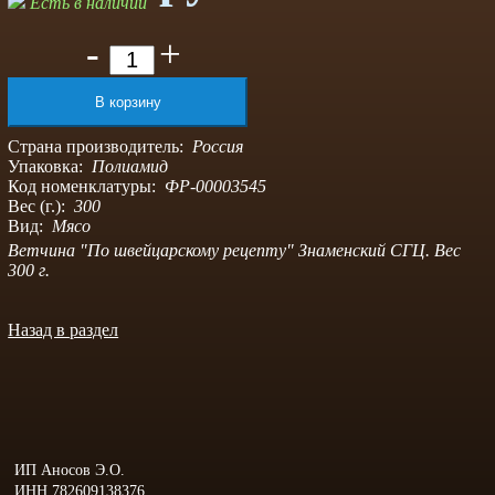
Есть в наличии
-
+
Страна производитель:
Россия
Упаковка:
Полиамид
Код номенклатуры:
ФР-00003545
Вес (г.):
300
Вид:
Мясо
Ветчина "По швейцарскому рецепту" Знаменский СГЦ. Вес
300 г.
Назад в раздел
ИП Аносов Э.О.
ИНН 782609138376