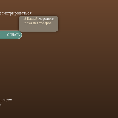
егистрироваться
корзине
В Вашей
пока нет товаров.
Т
ОПЛАТА
А, сорт
.