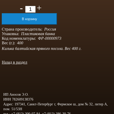
-
+
Страна производитель:
Россия
Упаковка:
Пластиковая банка
Код номенклатуры:
ФР-00000973
Вес (г.):
400
Килька балтийская пряного посола. Вес 400 г.
Назад в раздел
ИП Аносов Э.О.
ИНН 782609138376
Адрес: 197341, Санкт-Петербург г, Фермское ш, дом № 32, литер А,
пом. 51/53Н
тел.: +7 (812) 300-07-84, +7 (812) 386-30-76